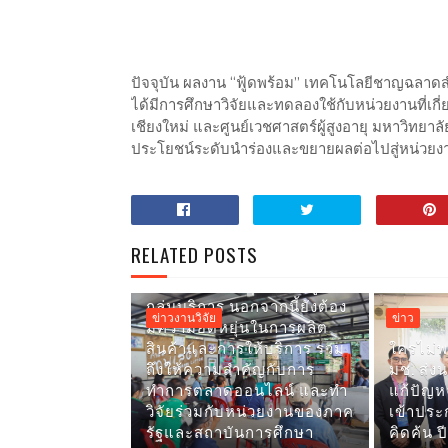
ปัจจุบัน ผลงาน “ฟู้ดพร้อม” เทคโนโลยีชาญฉล
ได้มีการศึกษาวิจัยและทดลองใช้กับหน่วยงานที่เ
เชียงใหม่ และศูนย์เวชศาสตร์ผู้สูงอายุ มหาวิทยาลั
ประโยชน์ระดับนำร่องและขยายผลต่อไปสู่หน่วยงา
วช.ให้ทุนทีมเศรษฐศาสตร์
มช. ศึกษาปัจจัยที่ส่งผลต่อการ
อยู่รอดของวิสาหกิจชุมชน
ภาคเหนือ ภายใต้สถานการณ์
การแพร่ระบาดโควิด-19 พบ
RELATED POSTS
กลุ่มผลิตปศุสัตว์และแปรรูป
ผลิตภัณฑ์ มีโอกาสรอดสูงกว่า
กลุ่มบริการ นอกจากนี้ยังต้อง
ข่าวงานวิจัย
ข่าว
มีความยืดหยุ่นในการผลิต
สินค้าและการให้บริการ รวม
ใครไม่พร
ถึงให้ความสำคัญกับการ
มช. ส่ง
ทำการตลาดออนไลน์ และทำ
แก้ปัญห
วิจัยร่วมกับหน่วยงานของภาค
เข้าประ
รัฐและสถาบันการศึกษา
คิดค้น ป