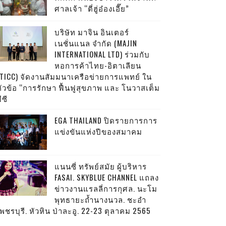
ศาลเจ้า “ตี่ฮู่อ๋องเอี๊ย”
บริษัท มาจิน อินเตอร์
เนชั่นแนล จำกัด (MAJIN
INTERNATIONAL LTD) ร่วมกับ
หอการค้าไทย-อิตาเลียน
(TICC) จัดงานสัมมนาเครือข่ายการแพทย์ ใน
หัวข้อ “การรักษา ฟื้นฟูสุขภาพ และ โนวาสเต็ม
ีซี
EGA THAILAND ปิดรายการการ
แข่งขันแห่งปีของสมาคม
แนนซี่ ทรัพย์สมัย ผู้บริหาร
FASAI. SKYBLUE CHANNEL แถลง
ข่าวงานแรลลี่การกุศล. นะโม
พุทธายะถ้ำนางนวล. ชะอำ
พชรบุรี. หัวหิน ป่าละอู. 22-23 ตุลาคม 2565