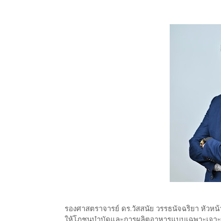
รองศาสตราจารย์ ดร.วัสสนัย วรรธนัจฉริยา หัวห
ให้โภชนบำบัดและการผลิตอาหารแบบเฉพาะเจาะจง 