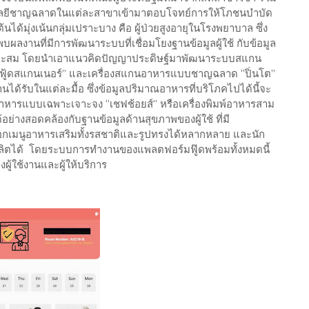
โนโลยีชาญฉลาดในแต่ละสาขาเข้ามาตอบโจทย์การให้โภชนบำบัด
้มุ่งเน้นกลุ่มเปราะบาง คือ ผู้ป่วยสูงอายุในโรงพยาบาล ซึ่ง
ลงานที่มีการพัฒนาระบบที่เชื่อมโยงฐานข้อมูลผู้ใช้ กับข้อมูล
ที่เหมาะสม โดยนำเอาแนวคิดปัญญาประดิษฐ์มาพัฒนาระบบสแกน
ู้ดสแกนเนอร์” และเครื่องสแกนอาหารแบบชาญฉลาด “ปิ่นโต”
ด้รับในแต่ละมื้อ ซึ่งข้อมูลปริมาณอาหารที่บริโภคไปได้นี้จะ
าหารแบบเฉพาะเจาะจง “เชฟช้อยส์” หรือเครื่องพิมพ์อาหารสาม
ย่างสอดคล้องกับฐานข้อมูลด้านสุขภาพของผู้ใช้ ที่มี
ือกเมนูอาหารเสริมทั้งรสชาติและรูปทรงได้หลากหลาย และนัก
ิตได้ โดยระบบการทำงานของแพลตฟอร์มฟู๊ดพร้อมทั้งหมดนี้
ผู้ใช้งานและผู้ให้บริการ