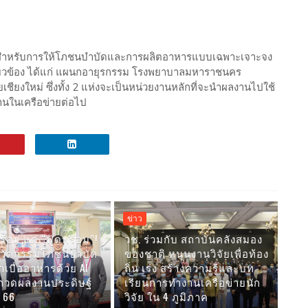
าดสำหรับการให้โภชนบำบัดและการผลิตอาหารแบบเฉพาะเจาะจง
กี่ยวข้อง ได้แก่ แผนกอายุรกรรม โรงพยาบาลมหาราชนคร
ยเชียงใหม่ ซึ่งทั้ง 2 แห่งจะเป็นหน่วยงานหลักที่จะนำผลงานไปใช้
นในเครือข่ายต่อไป
ข่าว
้อม แต่ “ฟู้ดพร้อม”!
วช. ร่วมกับ สถาบันคลังสมอง
นวัตกรรมโภชนบำบัด
ของชาติ หนุนงานวิจัยเพื่อท้อง
าเบื่ออาหารด้วย AI
ถิ่น เร่ง สร้างความรู้และบท
กวดผลงานประดิษฐ์
เรียนการทำงานเครือข่ายนัก
ี 66
วิจัย ใน 4 ภูมิภาค