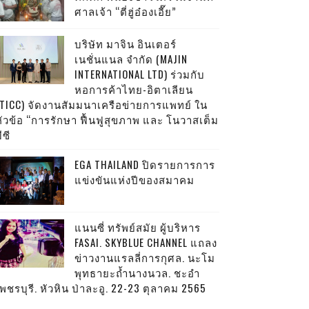
ศาลเจ้า “ตี่ฮู่อ๋องเอี๊ย”
บริษัท มาจิน อินเตอร์
เนชั่นแนล จำกัด (MAJIN
INTERNATIONAL LTD) ร่วมกับ
หอการค้าไทย-อิตาเลียน
(TICC) จัดงานสัมมนาเครือข่ายการแพทย์ ใน
หัวข้อ “การรักษา ฟื้นฟูสุขภาพ และ โนวาสเต็ม
ีซี
EGA THAILAND ปิดรายการการ
แข่งขันแห่งปีของสมาคม
แนนซี่ ทรัพย์สมัย ผู้บริหาร
FASAI. SKYBLUE CHANNEL แถลง
ข่าวงานแรลลี่การกุศล. นะโม
พุทธายะถ้ำนางนวล. ชะอำ
พชรบุรี. หัวหิน ป่าละอู. 22-23 ตุลาคม 2565