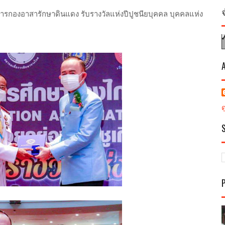
กองอาสารักษาดินแดง รับรางวัลแห่งปีปูชนียบุคคล บุคคลแห่ง