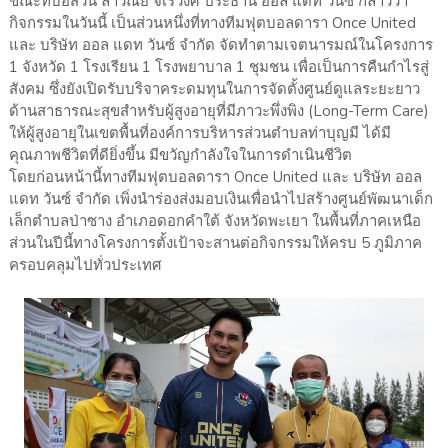
ขณะที่บอสวัน ลาวัณย์ จเรวงศ์ ประธาน ออล แดท วันซ์ กล่าวว่า
กิจกรรมในวันนี้ เป็นส่วนหนึ่งที่ทางทีมฟุตบอลดารา Once United
และ บริษัท ออล แดท วันซ์ จำกัด จัดทำตามเจตนารมณ์ในโครงการ
1 จังหวัด 1 โรงเรียน 1 โรงพยาบาล 1 ชุมชน เพื่อเป็นการคืนกำไรสู่
สังคม ซึ่งยังเปิดรับบริจาคระดมทุนในการจัดตั้งศูนย์ดูแลระยะยาว
ด้านสาธารณะสุขสำหรับผู้สูงอายุที่มีภาวะพึ่งพิง (Long-Term Care)
ให้ผู้สูงอายุในเขตพื้นที่องค์การบริหารส่วนตำบลท่าบุญมี ได้มี
คุณภาพชีวิตที่ดียิ่งขึ้น มีขวัญกำลังใจในการดำเนินชีวิต
โดยก่อนหน้านี้ทางทีมฟุตบอลดารา Once United และ บริษัท ออล
แดท วันซ์ จำกัด เพิ่งนำร่องส่งมอบเงินเพื่อนำไปสร้างศูนย์พัฒนาเด็ก
เล็กตำบลป่าซาง อำเภอดอกคำใต้ จังหวัดพะเยา ในพื้นที่ภาคเหนือ
ส่วนในปีนี้ทางโครงการตั้งเป้าจะสานต่อกิจกรรมให้ครบ 5 ภูมิภาค
ครอบคลุมไปทั่วประเทศ