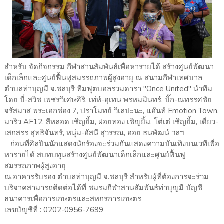
สำหรับ จัดกิจกรรม กีฬาสานสัมพันธ์เพื่อหารายได้ สร้างศูนย์พัฒนา
เด็กเล็กและศูนย์ฟื้นฟูสมรรถภาพผู้สูงอายุ ณ สนามกีฬาเทศบาล
ตำบลท่าบุญมี จ.ชลบุรี ทีมฟุตบอลรวมดารา "Once United" นำทีม
โดย บี๋-สวิช เพชรวิเศษศิริ, เท่ห์-อุเทน พรหมมินทร์, บิ๊ก-ณทรรศชัย
จรัสมาส พระเอกช่อง 7, ปราโมทย์ วิเลปะนะ, แอ๊นท์ Emotion Town,
มาริว AF12, สีหลอด เชิญยิ้ม, ฝอยทอง เชิญยิ้ม, โต๋เต๋ เชิญยิ้ม, เดี่ยว-
เสกสรร สุทธิจันทร์, หนุ่ม-อัสนี สุวรรณ, ออย ธนพัฒน์ ฯลฯ
ก่อนที่ศิลปินนักแสดงนักร้องจะร่วมกันแสดงความบันเทิงบนเวทีเพื่อ
หารายได้ สบทบทุนสร้างศูนย์พัฒนาเด็กเล็กและศูนย์ฟื้นฟู
สมรรถภาพผู้สูงอายุ
ณ.อาคารรับรอง ตำบลท่าบุญมี จ.ชลบุรี สำหรับผู้ที่ต้องการจะร่วม
บริจาคสามารถติดต่อได้ที่ ชมรมกีฬาสานสัมพันธ์ท่าบุญมี บัญชี
ธนาคารเพื่อการเกษตรและสหกรการเกษตร
เลขบัญชีที่ : 0202-0956-7699