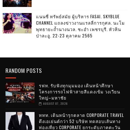
แนนซี่ ทรัพย์สมัย ผู้บริหาร FASAI. SKYBLUE
CHANNEL แถลงข่าวงานแรลลี่การกุศล. นะโม
พุทธายะถ้ำนางนวล. ชะอำ เพชรบุรี. หัวหิน
ป่าละอู. 22-23 ตุลาคม 2565
RANDOM POSTS
รฟท. รับฟังทุกมุมมอง เดินหน้าศึกษา
โครงการรถไฟฟ้าสายสีแดงเข้ม วงเวียน
ใหญ่–มหาชัย
AUGUST 07, 2026
ททท. เดินหน้ารุกตลาด CORPORATE TRAVEL
ดึงเอเย่นต์กว่า 52 บริษัท ทดสอบเส้นทาง
ท่องเที่ยว CORPORATE ยกระดับภาคตะวัน