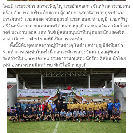
โดยมี นายวรจักร สถาพรพิญโญ นายอำเภอเกาะจันทร์ กล่าวรายงาน
พร้อมด้วย พ.ต.อ.ศิระ กิจสถาน ผู้กำกับการสถานีตำรวจภูธรอำเภอ
เกาะจันทร์, นายสมยศ พนัสอนุสรณ์ นายก อบต. ท่าบุญมี, นายศรีรัฐ
ศรีจันทร์ฉาย นายกเทศมนตรีตำบลท่าบุญมี และบอสวัน ลาวัณย์ จเร
วงศ์ ประธาน ออล แดท วันซ์ ผู้สนับสนุนนำทีมฟุตบอลนักแสดงจิต
อาสา Once United ร่วมพิธีเปิดการแข่งขัน
ทั้งนี้มีทีมฟุตบอลจากหมู่บ้านต่างๆ ในตำบลท่าบุญมีส่งทีมเข้า
ร่วมทำการแข่งขันในครั้งนี้ ก่อนจะมีการแข่งขันฟุตบอลคู่พิเศษ
ระหว่างทีม Once United รวมดารานักแสดง นักร้อง ศิลปิน นำโดย
เท่ห์-อุเทน พรหมมินทร์ พบ ทีมวีไอพี ท่าบุญมี