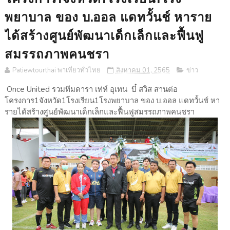
พยาบาล ของ บ.ออล แดทวั้นช์ หาราย
ได้สร้างศูนย์พัฒนาเด็กเล็กและฟื้นฟู
สมรรถภาพคนชรา
Patiewtourthai พาเที่ยวทั่วไทย
สิงหาคม 01, 2565
ข่าว
Once United รวมทีมดารา เท่ห์ อุเทน บี๋ สวิส สานต่อ
โครงการ1จังหวัด1โรงเรียน1โรงพยาบาล ของ บ.ออล แดทวั้นช์ หา
รายได้สร้างศูนย์พัฒนาเด็กเล็กและฟื้นฟูสมรรถภาพคนชรา