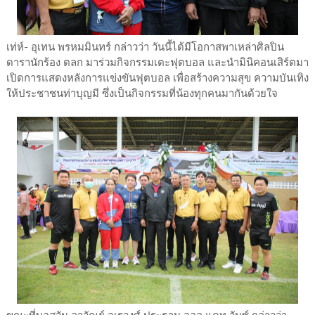
เท่ห์- อุเทน พรหมมินทร์ กล่าวว่า วันนี้ได้มีโอกาสพาเหล่าศิลปิน
ดารานักร้อง ตลก มาร่วมกิจกรรมเตะฟุตบอล และนำมินิคอนเสิร์ตมา
เปิดการแสดงหลังการแข่งขันฟุตบอล เพื่อสร้างความสุข ความบันเทิง
ให้ประชาชนท่าบุญมี ซึ่งเป็นกิจกรรมที่น้องทุกคนมากันด้วยใจ