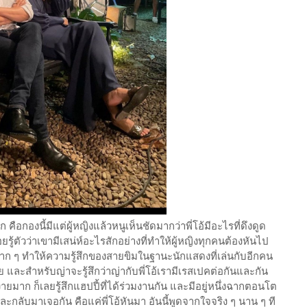
ก คือกองนี้มีแต่ผู้หญิงแล้วหนูเห็นชัดมากว่าพี่โอ้มีอะไรที่ดึงดูด
ู้ตัวว่าเขามีเสน่ห์อะไรสักอย่างที่ทำให้ผู้หญิงทุกคนต้องหันไป
ก ๆ ทำให้ความรู้สึกของสายขิมในฐานะนักแสดงที่เล่นกับอีกคน
ลย และสำหรับญ่าจะรู้สึกว่าญ่ากับพี่โอ้เรามีเรสเปคต่อกันและกัน
มาก ก็เลยรู้สึกแฮปปี้ที่ได้ร่วมงานกัน และมีอยู่หนึ่งฉากตอนโต
ะกลับมาเจอกัน คือแค่พี่โอ้หันมา อันนี้พูดจากใจจริง ๆ นาน ๆ ที