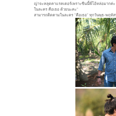
ญ่าจะหลุดคาแรคเตอร์เพราะซีนนี้พี่โอ้หล่อมากค่ะ
ในละคร คือเธอ ด้วยนะคะ”​
​สามารถติดตามในละคร “คือเธอ” ทุกวันพุธ-พฤหัสบด