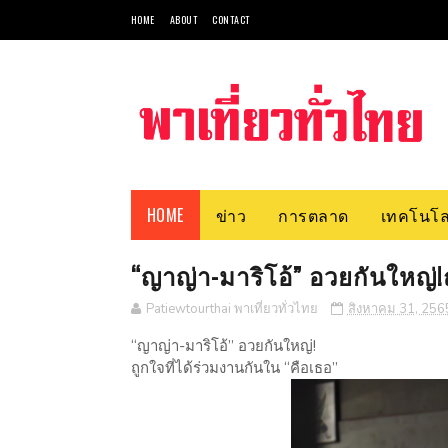
HOME
ABOUT
CONTACT
HOME
ข่าว
การตลาด
เทคโนโล
“ญาญ่า-มาริโอ้” อวยกันใหญ่!ถ
Patiewtourthai พาเที่ยวทั่วไทย
สิงหาคม 31, 256
“ญาญ่า-มาริโอ้” อวยกันใหญ่!
ถูกใจที่ได้ร่วมงานกันใน “คือเธอ”