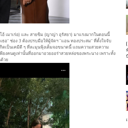
ริโอ้ เมาเร่อ) และ สายขิม (ญาญ่า อุรัสยา) มาแรงมากในตอนนี้
อ” ช่อง 3 ต้องปรบมือให้ผู้จัดฯ “แอน ทองประสม” ที่ตั้งใจจับ
กิดเป็นเคมีดี ๆ ที่ละมุนฟุ้งเต็มจอขนาดนี้ แถมความสวยความ
เพียงคนดูเท่านั้นที่ออกมาอวยออร่าสวยหล่อของพระนาง เพราะทั้ง
บ
นด้วย
เ