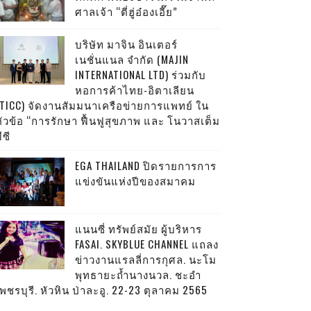
ศาลเจ้า “ตี่ฮู่อ๋องเอี๊ย”
บริษัท มาจิน อินเตอร์
เนชั่นแนล จำกัด (MAJIN
INTERNATIONAL LTD) ร่วมกับ
หอการค้าไทย-อิตาเลียน
(TICC) จัดงานสัมมนาเครือข่ายการแพทย์ ใน
หัวข้อ “การรักษา ฟื้นฟูสุขภาพ และ โนวาสเต็ม
ีซี
EGA THAILAND ปิดรายการการ
แข่งขันแห่งปีของสมาคม
แนนซี่ ทรัพย์สมัย ผู้บริหาร
FASAI. SKYBLUE CHANNEL แถลง
ข่าวงานแรลลี่การกุศล. นะโม
พุทธายะถ้ำนางนวล. ชะอำ
พชรบุรี. หัวหิน ป่าละอู. 22-23 ตุลาคม 2565