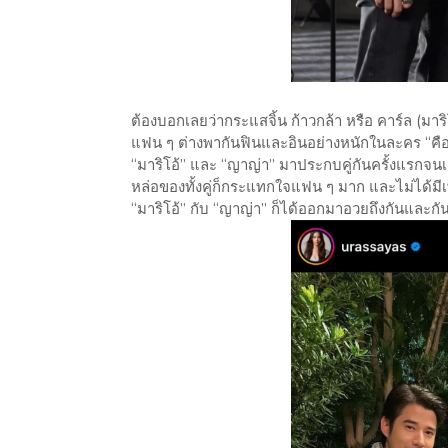
​ต้องบอกเลยว่ากระแสจิ้น ก้าวกล้า หรือ คาร์ล (มา
แฟน ๆ ต่างพากันฟินและอินอย่างหนักในละคร “คือเธ
“มาริโอ้” และ “ญาญ่า” มาประกบคู่กันครั้งแรกจนเ
หล่อของทั้งคู่ก็กระแทกใจแฟน ๆ มาก และไม่ได้มี
“มาริโอ้” กับ “ญาญ่า” ก็ได้ออกมาอวยถึงกันและกั