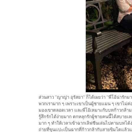
ส่วนสาว “ญาญ่า อุรัสยา” ก็ได้เผยว่า “พี่โอ้น่ารักมา
พวกเรามาก ๆ เพราะเขาเป็นผู้ชายแมน ๆ เขาไม่ค่อยร
มองเขาตลอดเวลา และพี่โอ้เหมาะกับบทก้าวกล้ามา
รู้สึกรักได้ง่ายมาก ตกหลุกรักผู้ชายคนนี้ได้สบายเ
มาก ๆ ทำให้เวลาเข้าฉากเลิฟซีนเล่นไปตามบทได้ง่าย
ถ่ายที่ขุนแปะเป็นฉากที่ก้าวกล้ากับสายขิมโตแล้วแล