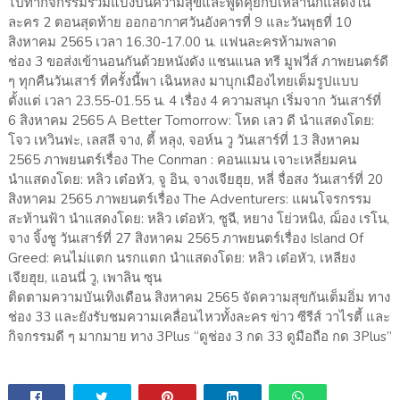
ไปทำกิจกรรมร่วมแบ่งปันความสุขและพูดคุยกับเหล่านักแสดงใน
ละคร 2 ตอนสุดท้าย ออกอากาศวันอังคารที่ 9 และวันพุธที่ 10
สิงหาคม 2565 เวลา 16.30-17.00 น. แฟนละครห้ามพลาด
​ช่อง 3 ขอส่งเข้านอนกันด้วยหนังดัง แชนแนล ทรี มูฟวี่ส์ ภาพยนตร์ดี
ๆ ทุกคืนวันเสาร์ ที่ครั้งนี้พา เฉินหลง มาบุกเมืองไทยเต็มรูปแบบ
ตั้งแต่ เวลา 23.55-01.55 น. 4 เรื่อง 4 ความสนุก เริ่มจาก วันเสาร์ที่
6 สิงหาคม 2565 A Better Tomorrow: โหด เลว ดี นำแสดงโดย:
โจว เหวินฟะ, เลสลี จาง, ตี้ หลุง, จอห์น วู วันเสาร์ที่ 13 สิงหาคม
2565 ภาพยนตร์เรื่อง The Conman : คอนแมน เจาะเหลี่ยมคน
นำแสดงโดย: หลิว เต๋อหัว, จู อิน, จางเจียฮุย, หลี่ จื่อสง วันเสาร์ที่ 20
สิงหาคม 2565 ภาพยนตร์เรื่อง The Adventurers: แผนโจรกรรม
สะท้านฟ้า นำแสดงโดย: หลิว เต๋อหัว, ซูฉี, หยาง โย่วหนิง, ฌ็อง เรโน,
จาง จิ้งชู วันเสาร์ที่ 27 สิงหาคม 2565 ภาพยนตร์เรื่อง Island Of
Greed: คนไม่แตก นรกแตก นำแสดงโดย: หลิว เต๋อหัว, เหลียง
เจียฮุย, แอนนี่ วู, เพาลิน ซุน
​ติดตามความบันเทิงเดือน สิงหาคม 2565 จัดความสุขกันเต็มอิ่ม ทาง
ช่อง 33 และยังรับชมความเคลื่อนไหวทั้งละคร ข่าว ซีรีส์ วาไรตี้ และ
กิจกรรมดี ๆ มากมาย ทาง 3Plus “ดูช่อง 3 กด 33 ดูมือถือ กด 3Plus”