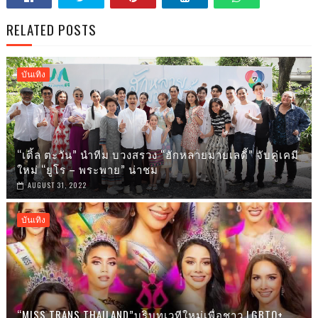
RELATED POSTS
บันเทิง
“เติ้ล ตะวัน” นำทีม บวงสรวง “ฮักหลายมายเลดี้” จับคู่เคมี
ใหม่ “ยูโร – พระพาย” น่าชม
AUGUST 31, 2022
บันเทิง
“MISS TRANS THAILAND”บริบทเวทีใหม่เพื่อชาว LGBTQ+