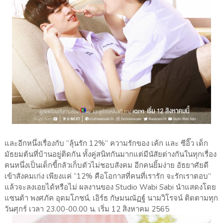
และอีกหนึ่งเรื่องกับ “ลุ้นรัก 12%” ความรักของ เค้ก และ ซีอิ๊ว เด็ก
มัธยมต้นที่บ้านอยู่ติดกัน ทั้งคู่สนิทกันมากแต่มีนัสัยต่างกันในทุกเรื่อง
คนหนึ่งเป็นเด็กขี้กลัวเก็บตัวไม่ชอบสังคม อีกคนยิ้มง่าย อัธยาศัยดี
เข้าสังคมเก่ง เพียงแค่ “12% คือโอกาสที่คนที่เรารัก จะรักเราตอบ”
แล้วจะลงเอยได้หรือไม่ ผลงานของ Studio Wabi Sabi นำแสดงโดย
แซนต้า พงศภัค อุดมโภชน์, เอิร์ธ กัษมนณัฏฐ์ นามวิโรจน์ ติดตามทุก
วันศุกร์ เวลา 23.00-00.00 น. เริ่ม 12 สิงหาคม 2565