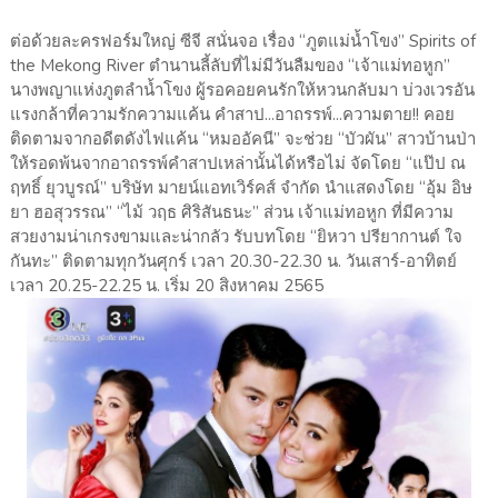
ต่อด้วยละครฟอร์มใหญ่ ซีจี สนั่นจอ เรื่อง “ภูตแม่น้ำโขง” Spirits of
the Mekong River ตำนานลี้ลับที่ไม่มีวันลืมของ “เจ้าแม่ทอหูก”
นางพญาแห่งภูตลำน้ำโขง ผู้รอคอยคนรักให้หวนกลับมา บ่วงเวรอัน
แรงกล้าที่ความรักความแค้น คำสาป...อาถรรพ์...ความตาย!! คอย
ติดตามจากอดีตดังไฟแค้น “หมออัคนี” จะช่วย “บัวผัน” สาวบ้านป่า
ให้รอดพ้นจากอาถรรพ์คำสาปเหล่านั้นได้หรือไม่ จัดโดย “แป๊ป ณ
ฤทธิ์ ยุวบูรณ์” บริษัท มายน์แอทเวิร์คส์ จำกัด นำแสดงโดย “อุ้ม อิษ
ยา ฮอสุวรรณ” “ไม้ วฤธ ศิริสันธนะ” ส่วน เจ้าแม่ทอหูก ที่มีความ
สวยงามน่าเกรงขามและน่ากลัว รับบทโดย “ยิหวา ปรียากานต์ ใจ
กันทะ” ติดตามทุกวันศุกร์ เวลา 20.30-22.30 น. วันเสาร์-อาทิตย์
เวลา 20.25-22.25 น. เริ่ม 20 สิงหาคม 2565