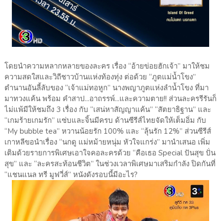
โดยนำความหลากหลายของละคร เรื่อง “อ้ายข่อยฮักเจ้า” มาให้ชม
ความสดใสและวิถีชาวบ้านแห่งท้องทุ่ง ต่อด้วย “ภูตแม่น้ำโขง”
ตำนานอันลี้ลับของ “เจ้าแม่ทอหูก” นางพญาภูตแห่งลำน้ำโขง ที่มา
มาทวงแค้น พร้อม คำสาป...อาถรรพ์...และความตาย!! ส่วนละครรีรันก็
ไม่แพ้มีให้ชมถึง 3 เรื่อง กับ “เสน่หาสัญญาแค้น” “สัตยาธิฐาน” และ
“เกมร้ายเกมรัก” แซ่บและจิ้นมีครบ ด้านซีรีส์ไทยจัดให้เต็มอิ่ม กับ
“My bubble tea” หวานน้อยรัก 100% และ “ลุ้นรัก 12%” ส่วนซีรีส์
เกาหลีขอนำเรื่อง “นกดู แม่หม้ายหนุ่ม หัวใจแกร่ง” มานำเสนอ เพิ่ม
เติมด้วยรายการพิเศษเอาใจคอละครด้วย “คือเธอ Special ปันสุข ปั่น
สุข” และ “ละครสะท้อนชีวิต” ในช่วงเวลาพิเศษมาเสริมกำลัง ปิดกันที่
“แชนแนล ทรี มูฟวี่ส์” หนังดังรอบนี้มีอะไร?