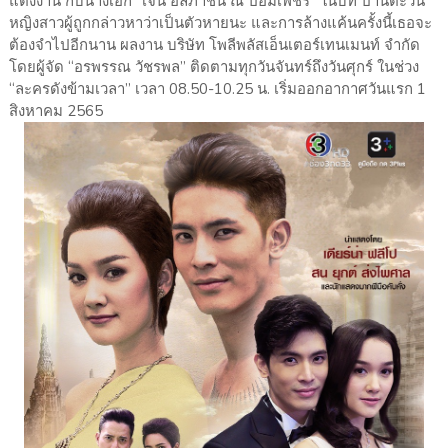
แต่งงาน กับนางเอก “เจนี่ อัลภาชน์ ณ ป้อมเพชร” ในบท ปานตะวัน
หญิงสาวผู้ถูกกล่าวหาว่าเป็นตัวหายนะ และการล้างแค้นครั้งนี้เธอจะ
ต้องจำไปอีกนาน ผลงาน บริษัท โพลีพลัสเอ็นเตอร์เทนเมนท์ จำกัด
โดยผู้จัด “อรพรรณ วัชรพล” ติดตามทุกวันจันทร์ถึงวันศุกร์ ในช่วง
“ละครดังข้ามเวลา” เวลา 08.50-10.25 น. เริ่มออกอากาศวันแรก 1
สิงหาคม 2565