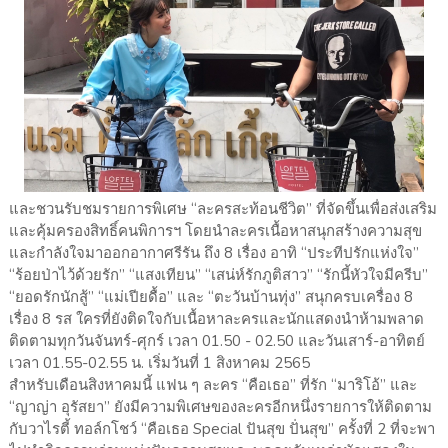
และชวนรับชมรายการพิเศษ “ละครสะท้อนชีวิต” ที่จัดขึ้นเพื่อส่งเสริม
และคุ้มครองสิทธิ์คนพิการฯ โดยนำละครเนื้อหาสนุกสร้างความสุข
และกำลังใจมาออกอากาศรีรัน ถึง 8 เรื่อง อาทิ “ประทีปรักแห่งใจ”
“ร้อยป่าไว้ด้วยรัก” “แสงเทียน” “เสน่ห์รักภูติสาว” “รักนี้หัวใจมีครีบ”
“ยอดรักนักสู้” “แม่เปียดื้อ” และ “ตะวันบ้านทุ่ง” สนุกครบเครื่อง 8
เรื่อง 8 รส ใครที่ยังติดใจกับเนื้อหาละครและนักแสดงนำห้ามพลาด
ติดตามทุกวันจันทร์-ศุกร์ เวลา 01.50 - 02.50 และวันเสาร์-อาทิตย์
เวลา 01.55-02.55 น. เริ่มวันที่ 1 สิงหาคม 2565
สำหรับเดือนสิงหาคมนี้ แฟน ๆ ละคร “คือเธอ” ที่รัก “มาริโอ้” และ
“ญาญ่า อุรัสยา” ยังมีความพิเศษของละครอีกหนึ่งรายการให้ติดตาม
กับวาไรตี้ ทอล์กโชว์ “คือเธอ Special ปันสุข ปั่นสุข” ครั้งที่ 2 ที่จะพา