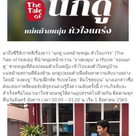
มาถึงซีรีส์เกาหลีเรื่องยาว “นกดู แม่หม้ายหนุ่ม หัวใจแกร่ง” (The
Tale of Nokdu) ที่นำหนุ่มหน้าหวาน “จางดงยุน” มารับบท “จอนนก
ดู” ชายหนุ่มที่ต้องปลอมตัวเป็นหญิง เข้าไปแฝงตัวในหมู่บ้าน
แม่หม้ายสถานที่ต้องห้าม นกดูปลอมตัวเพื่อค้นหาความลับบางอย่าง
โดยมี “ดงดงจู” กีแซงฝึกหัด รับบทโดย “คิมโซฮยอน” นางเอกสาวชื่อ
ดังแห่งเกาหลีคอยจับพิรุธจนล่วงรู้ถึงความลับครั้งนี้ ภาระกิจลับจะ
สำเร็จหรือไม่มาเอาใจช่วยนกดูให้ผ่านอุปสรรคไปด้วยกัน ติดตามทุก
คืนวันจันทร์-อังคาร เวลา 00.00 – 01.00 น. เริ่ม 1 สิงหาคม 2565