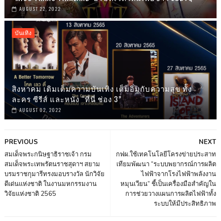
AUGUST 22, 2022
บันเทิง
สิงหาคม เติมเต็มความบันเทิง เต็มอิ่มกับความสุข ทั้ง
ละคร ซีรีส์ และหนัง “ที่นี่ ช่อง 3”
AUGUST 02, 2022
PREVIOUS
NEXT
สมเด็จพระกนิษฐาธิราชเจ้า กรม
กฟผ.ใช้เทคโนโลยีโครงข่ายประสาท
สมเด็จพระเทพรัตนราชสุดาฯ สยาม
เทียมพัฒนา “ระบบพยากรณ์การผลิต
บรมราชกุมารีทรงมอบรางวัล นักวิจัย
ไฟฟ้าจากโรงไฟฟ้าพลังงาน
ดีเด่นแห่งชาติ ในงานมหกรรมงาน
หมุนเวียน” ชี้เป็นเครื่องมือสำคัญใน
วิจัยแห่งชาติ 2565
การช่วยวางแผนการผลิตไฟฟ้าทั้ง
ระบบให้มีประสิทธิภาพ