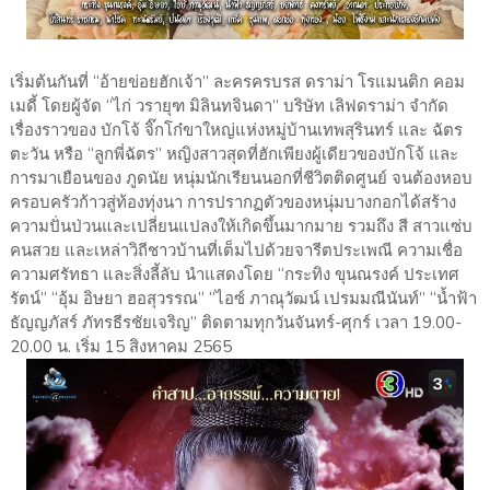
เริ่มต้นกันที่ “อ้ายข่อยฮักเจ้า” ละครครบรส ดราม่า โรแมนติก คอม
เมดี้ โดยผู้จัด “ไก่ วรายุฑ มิลินทจินดา” บริษัท เลิฟดราม่า จำกัด
เรื่องราวของ บักโจ้ จิ๊กโก๋ขาใหญ่แห่งหมู่บ้านเทพสุรินทร์ และ ฉัตร
ตะวัน หรือ “ลูกพี่ฉัตร” หญิงสาวสุดที่ฮักเพียงผู้เดียวของบักโจ้ และ
การมาเยือนของ ภูดนัย หนุ่มนักเรียนนอกที่ชีวิตติดศูนย์ จนต้องหอบ
ครอบครัวก้าวสู่ท้องทุ่งนา การปรากฏตัวของหนุ่มบางกอกได้สร้าง
ความปั่นป่วนและเปลี่ยนแปลงให้เกิดขึ้นมากมาย รวมถึง สี สาวแซ่บ
คนสวย และเหล่าวิถีชาวบ้านที่เต็มไปด้วยจารีตประเพณี ความเชื่อ
ความศรัทธา และสิ่งลี้ลับ นำแสดงโดย “กระทิง ขุนณรงค์ ประเทศ
รัตน์” “อุ้ม อิษยา ฮอสุวรรณ” “ไอซ์ ภาณุวัฒน์ เปรมมณีนันท์” “น้ำฟ้า
ธัญญภัสร์ ภัทรธีรชัยเจริญ” ติดตามทุกวันจันทร์-ศุกร์ เวลา 19.00-
20.00 น. เริ่ม 15 สิงหาคม 2565