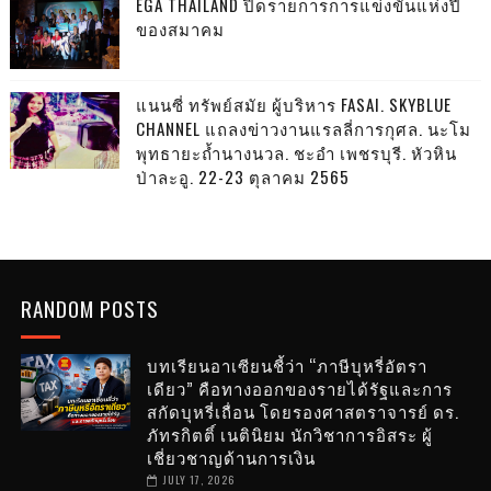
EGA THAILAND ปิดรายการการแข่งขันแห่งปี
ของสมาคม
แนนซี่ ทรัพย์สมัย ผู้บริหาร FASAI. SKYBLUE
CHANNEL แถลงข่าวงานแรลลี่การกุศล. นะโม
พุทธายะถ้ำนางนวล. ชะอำ เพชรบุรี. หัวหิน
ป่าละอู. 22-23 ตุลาคม 2565
RANDOM POSTS
บทเรียนอาเซียนชี้ว่า “ภาษีบุหรี่อัตรา
เดียว” คือทางออกของรายได้รัฐและการ
สกัดบุหรี่เถื่อน โดยรองศาสตราจารย์ ดร.
ภัทรกิตติ์ เนตินิยม นักวิชาการอิสระ ผู้
เชี่ยวชาญด้านการเงิน
JULY 17, 2026