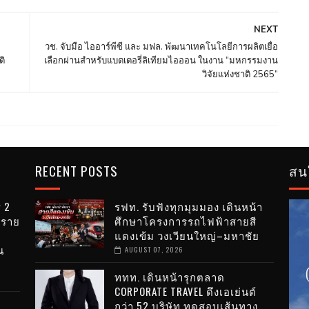
NEXT
วช. จับมือ ไออาร์พีซี และ มฟล. พัฒนาเทคโนโลยีการผลิตเยื่อ
ติ
เลือกผ่านสำหรับแบตเตอรี่ลิเทียมไอออน ในงาน “มหกรรมงาน
วิจัยแห่งชาติ 2565”
RECENT POSTS
สน
่ 2
รฟท. รับฟังทุกมุมมอง เดินหน้า
บราย
ศึกษาโครงการรถไฟฟ้าสายสี
แดงเข้ม วงเวียนใหญ่–มหาชัย
น
AUGUST 07, 2026
ททท. เดินหน้ารุกตลาด
CORPORATE TRAVEL ดึงเอเย่นต์
กว่า 52 บริษัท ทดสอบเส้นทาง