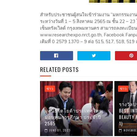
สำหรับประชาชนผู้สนใจเข้าร่วมงาน “มหกรรมงานวิจ
ระหว่างวันที่ 1 – 5 สิงหาคม 2565 ณ ชั้น 22 –
เซ็นทรัลเวิลด์ กรุงเทพมหานคร สามารถลงทะเบียนเ
www.researchexpo.nrct.go.th, Facebook Fanpag
เติมที่ 0 2579 1370 – 9 ต่อ 515, 517, 518, 519
RELATED POSTS
ข่าว
ข่าว
รางวัลป
มูลนิธิโตโยต้าประเทศไทย
BEST IN
มอบทุนการศึกษา ประจำปี
BEAUTY A
2565
1)
JUNE 01, 2023
NOVEMBER